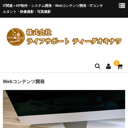
IT関連＞HP制作・システム開発・Webコンテンツ開発・ITコンサ
ルタント・映像撮影・写真撮影
0
ホームページ制作/管理
Webコンテンツ開発
システム開発/運用/保守
Webコンテンツ開発
会員(登録)